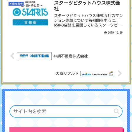
スターツピタットハウス株式会
していることから、マン...
不動産業者
社
スターツピタットハウス株式会社のマン
ション売却について首都圏を中心に、
650の店舗を展開しているスターツピタ
ットハウス株式会社。店舗数が多いこと
2019.10.26
からネットワークも幅広くなっているの
で、その地域の情報収集に長けていま
す。賃貸管理物件を10万件...
神鋼不動産株式会社
大京リアルド