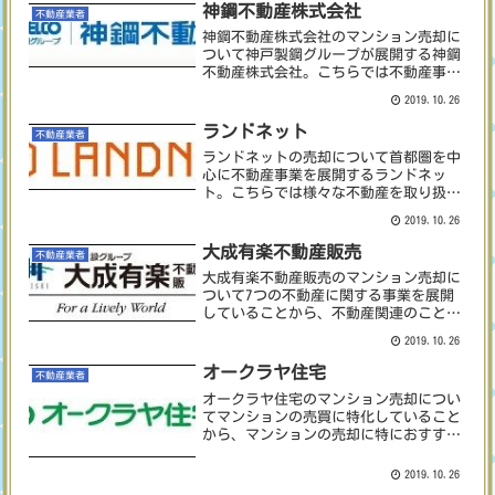
取引実績約500件以上。...
神鋼不動産株式会社
不動産業者
神鋼不動産株式会社のマンション売却に
ついて神戸製鋼グループが展開する神鋼
不動産株式会社。こちらでは不動産事業
を主に展開しているため、不動産に関す
2019.10.26
る相談ができます。これまでにマンショ
ンや戸建てなどに関する実績の他、リフ
ランドネット
不動産業者
ォーム実績など不動産に関...
ランドネットの売却について首都圏を中
心に不動産事業を展開するランドネッ
ト。こちらでは様々な不動産を取り扱っ
ていますが、1Rマンションの取引実績が
2019.10.26
非常に豊富にあります。ランドネットに
在籍するのは経験豊富なベテランから若
大成有楽不動産販売
不動産業者
手のスタッフまで様々。ベ...
大成有楽不動産販売のマンション売却に
ついて7つの不動産に関する事業を展開
していることから、不動産関連のことを
何でもお任せできる大成有楽不動産販
2019.10.26
売。不動産の管理や販売、不動産のリフ
ォームなど様々な分野を手掛けており、
オークラヤ住宅
不動産業者
もちろん不動産売買に関して...
オークラヤ住宅のマンション売却につい
てマンションの売買に特化していること
から、マンションの売却に特におすすめ
のオークラヤ住宅。コチラの不動産の強
みはこれまでのマンション売買に関する
2019.10.26
実績の豊富さ。累計10万件以上の取引を