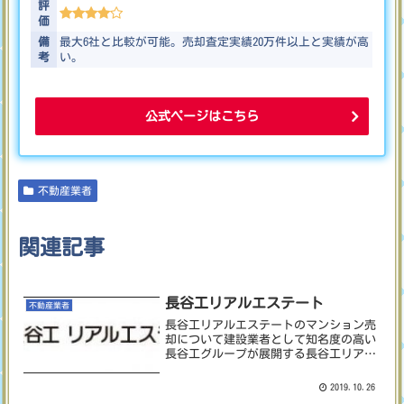
評
価
備
最大6社と比較が可能。売却査定実績20万件以上と実績が高
考
い。
公式ページはこちら
不動産業者
関連記事
長谷工リアルエステート
不動産業者
長谷工リアルエステートのマンション売
却について建設業者として知名度の高い
長谷工グループが展開する長谷工リアル
エステート。こちらでは不動産業を営ん
でおり、マンションの売却事業も行って
2019.10.26
います。これまでに不動産売買に関する