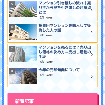
マンション引き渡しの流れ｜売
り主から見た引き渡しの注意点
とは
523 views
投資用マンションを購入して後
悔した人の話
495 views
マンションを売るには？売り出
し価格の決め方～売出し活動の
手段
484 views
今年の売却傾向について
478 views
新着記事