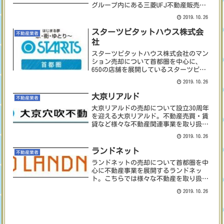
グループ内にある三菱UFJ不動産販売。
まとめているグループが非常に大きい規
2019.10.26
模であることから、初めての売却でも安
心してお任せできますね。三菱UFJ不動
スターツピタットハウス株式会
不動産業者
産販売は首都圏・...
社
スターツピタットハウス株式会社のマン
ション売却について首都圏を中心に、
650の店舗を展開しているスターツピタ
ットハウス株式会社。店舗数が多いこと
2019.10.26
からネットワークも幅広くなっているの
で、その地域の情報収集に長けていま
大京リアルド
不動産業者
す。賃貸管理物件を10万件...
大京リアルドの売却について設立30周年
を迎える大京リアルド。不動産売買・賃
貸など様々な不動産関連事業を取り扱っ
ています。大京リアルドは全国展開する
2019.10.26
不動産事業です。北海道から沖縄まで全
国に店舗を置いてあるので、どこの地域
ランドネット
不動産業者
に住んでいても不動産売...
ランドネットの売却について首都圏を中
心に不動産事業を展開するランドネッ
ト。こちらでは様々な不動産を取り扱っ
ていますが、1Rマンションの取引実績が
2019.10.26
非常に豊富にあります。ランドネットに
在籍するのは経験豊富なベテランから若
手のスタッフまで様々。ベ...